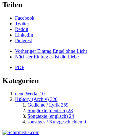
Teilen
Facebook
Twitter
Reddit
LinkedIn
Pinterest
Vorheriger Eintrag
Engel ohne Licht
Nächster Eintrag
es ist die Liebe
PDF
Kategorien
neue Werke
10
HiStory (Archiv)
320
Gedichte / Lyrik
259
Songtexte (deutsch)
28
Songtexte (englisch)
24
sonstiges / Kurzgeschichten
9