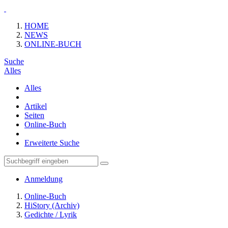
HOME
NEWS
ONLINE-BUCH
Suche
Alles
Alles
Artikel
Seiten
Online-Buch
Erweiterte Suche
Anmeldung
Online-Buch
HiStory (Archiv)
Gedichte / Lyrik