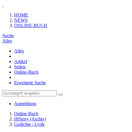
HOME
NEWS
ONLINE-BUCH
Suche
Alles
Alles
Artikel
Seiten
Online-Buch
Erweiterte Suche
Anmeldung
Online-Buch
HiStory (Archiv)
Gedichte / Lyrik