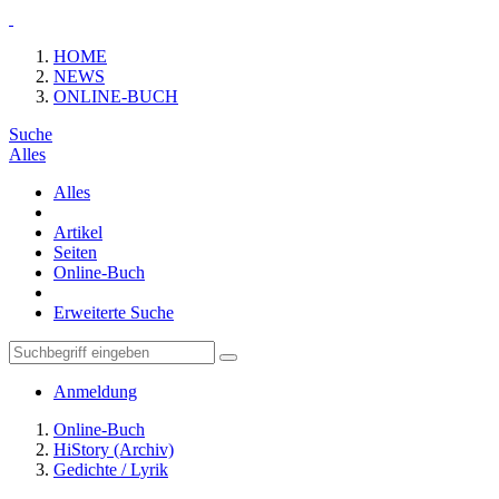
HOME
NEWS
ONLINE-BUCH
Suche
Alles
Alles
Artikel
Seiten
Online-Buch
Erweiterte Suche
Anmeldung
Online-Buch
HiStory (Archiv)
Gedichte / Lyrik